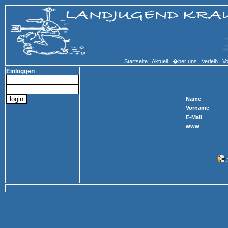
Startseite
|
Aktuell
|
�ber uns
|
Verleih
|
Vo
Einloggen
Name
Vorname
E-Mail
www
J