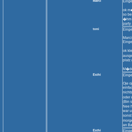
Marci
Einge
ok m�
so be
�hm b
party
toni
Einge
Marci
Einge
ok kl
ausge
platz
M�del
Esthi
Einge
Oje oj
einfa
nicht
oder 
(Bin 
Nee h
war u
sonst
morge
an Ba
Esthi
Einge