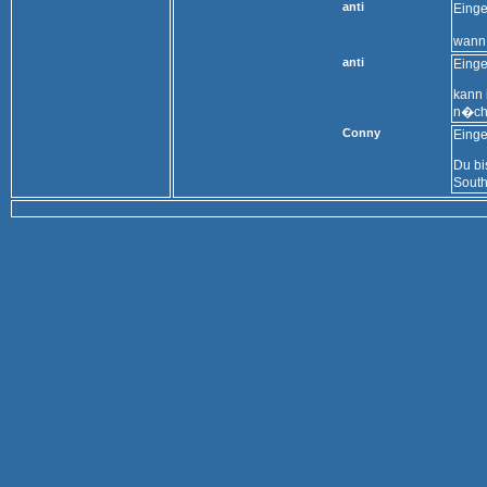
anti
Einge
wann 
anti
Einge
kann 
n�ch
Conny
Einge
Du bi
Sout