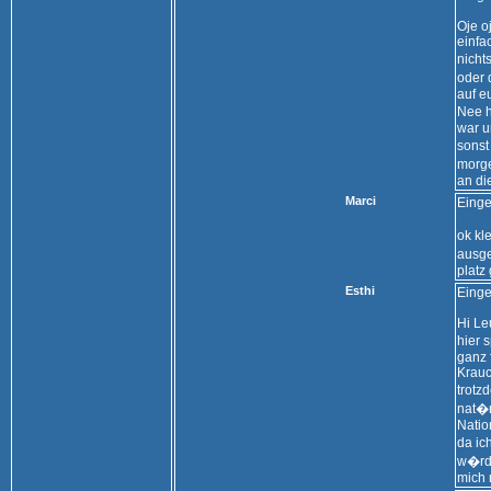
Oje oj
einfa
nicht
oder 
auf 
Nee h
war u
sonst
morge
an di
Marci
Einge
ok kl
ausge
platz
Esthi
Einge
Hi Le
hier 
ganz 
Krauc
trotz
nat�r
Natio
da ic
w�rd 
mich n