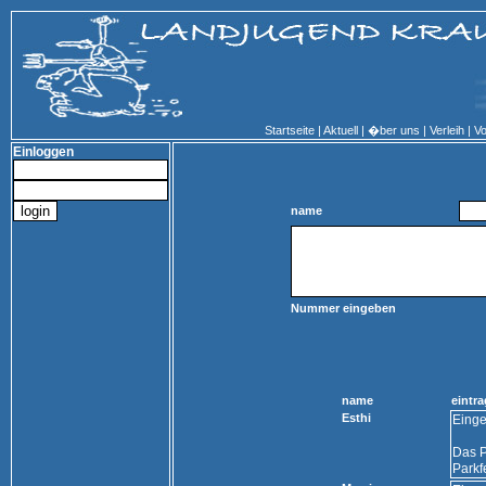
Startseite
|
Aktuell
|
�ber uns
|
Verleih
|
Vo
Einloggen
name
Nummer eingeben
name
eintra
Esthi
Einge
Das P
Parkf