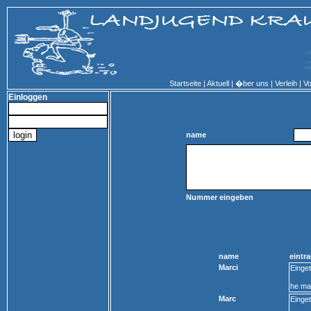
Startseite
|
Aktuell
|
�ber uns
|
Verleih
|
Vo
Einloggen
name
Nummer eingeben
name
eintr
Marci
Einge
he mar
Marc
Einge