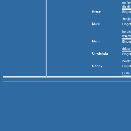
ne fic
die di
these
Einge
4te jj
Marci
Einge
he sim
w�rd
Marci
Einge
dritter!
Unwichtig
Einge
zweite
Conny
Einge
Erste 