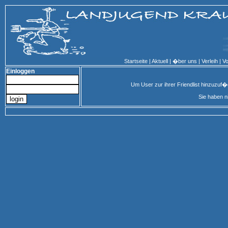
Startseite
|
Aktuell
|
�ber uns
|
Verleih
|
Vo
Einloggen
Um User zur ihrer Friendlist hinzuzuf
Sie haben n