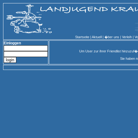
Startseite
|
Aktuell
|
�ber uns
|
Verleih
|
Vo
Einloggen
Um User zur ihrer Friendlist hinzuzuf
Sie haben n