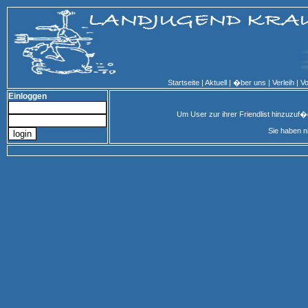
Startseite
|
Aktuell
|
�ber uns
|
Verleih
|
Vo
Einloggen
Um User zur ihrer Friendlist hinzuzuf
Sie haben n