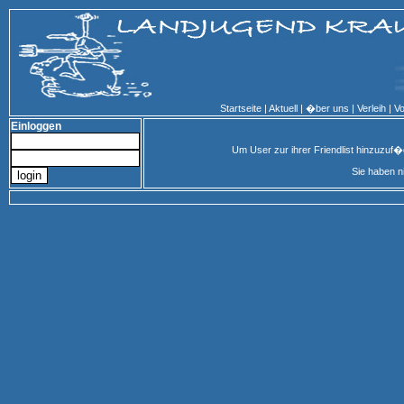
Startseite
|
Aktuell
|
�ber uns
|
Verleih
|
Vo
Einloggen
Um User zur ihrer Friendlist hinzuzuf
Sie haben n